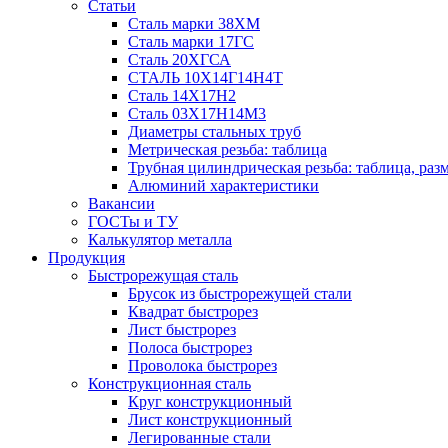
Статьи
Сталь марки 38ХМ
Сталь марки 17ГС
Сталь 20ХГСА
СТАЛЬ 10Х14Г14Н4Т
Сталь 14Х17Н2
Сталь 03Х17Н14М3
Диаметры стальных труб
Метрическая резьба: таблица
Трубная цилиндрическая резьба: таблица, раз
Алюминий характеристики
Вакансии
ГОСТы и ТУ
Калькулятор металла
Продукция
Быстрорежущая сталь
Брусок из быстрорежущей стали
Квадрат быстрорез
Лист быстрорез
Полоса быстрорез
Проволока быстрорез
Конструкционная сталь
Круг конструкционный
Лист конструкционный
Легированные стали