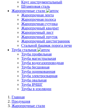
Круг инструментальный
Штамповая сталь
Жаропрочные стали
Жаропрочная лента
Жаропрочная полоса
Жаропрочная сутунка
Жаропрочный квадрат
Жаропрочный лист
Жаропрочный пруток
Жаропрочный шестигранник
Стальной башмак порога печи
Труба стальная
Труба профильная
Труба магистральная
Труба водогазопроводная
Труба бесшовная
Труба оцинкованная
Труба электросварная
Труба овальная
Труба ВЧШГ
Трубы в изоляции
Главная
Продукция
Жаропрочные стали