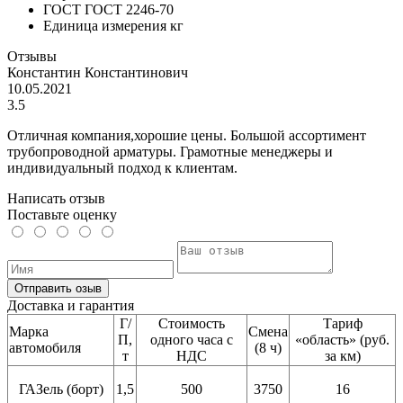
ГОСТ
ГОСТ 2246-70
Единица измерения
кг
Отзывы
Константин Константинович
10.05.2021
3.5
Отличная компания,хорошие цены. Большой ассортимент
трубопроводной арматуры. Грамотные менеджеры и
индивидуальный подход к клиентам.
Написать отзыв
Поставьте оценку
Отправить озыв
Доставка и гарантия
Г/
Стоимость
Тариф
Марка
Смена
П,
одного часа с
«область» (руб.
автомобиля
(8 ч)
т
НДС
за км)
ГАЗель (борт)
1,5
500
3750
16