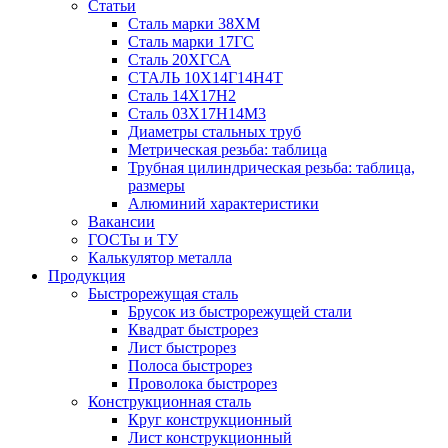
Статьи
Сталь марки 38ХМ
Сталь марки 17ГС
Сталь 20ХГСА
СТАЛЬ 10Х14Г14Н4Т
Сталь 14Х17Н2
Сталь 03Х17Н14М3
Диаметры стальных труб
Метрическая резьба: таблица
Трубная цилиндрическая резьба: таблица,
размеры
Алюминий характеристики
Вакансии
ГОСТы и ТУ
Калькулятор металла
Продукция
Быстрорежущая сталь
Брусок из быстрорежущей стали
Квадрат быстрорез
Лист быстрорез
Полоса быстрорез
Проволока быстрорез
Конструкционная сталь
Круг конструкционный
Лист конструкционный