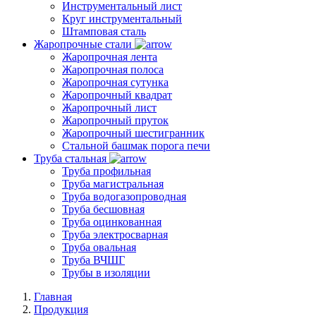
Инструментальный лист
Круг инструментальный
Штамповая сталь
Жаропрочные стали
Жаропрочная лента
Жаропрочная полоса
Жаропрочная сутунка
Жаропрочный квадрат
Жаропрочный лист
Жаропрочный пруток
Жаропрочный шестигранник
Стальной башмак порога печи
Труба стальная
Труба профильная
Труба магистральная
Труба водогазопроводная
Труба бесшовная
Труба оцинкованная
Труба электросварная
Труба овальная
Труба ВЧШГ
Трубы в изоляции
Главная
Продукция