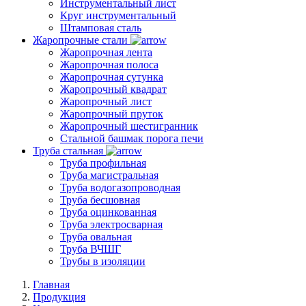
Инструментальный лист
Круг инструментальный
Штамповая сталь
Жаропрочные стали
Жаропрочная лента
Жаропрочная полоса
Жаропрочная сутунка
Жаропрочный квадрат
Жаропрочный лист
Жаропрочный пруток
Жаропрочный шестигранник
Стальной башмак порога печи
Труба стальная
Труба профильная
Труба магистральная
Труба водогазопроводная
Труба бесшовная
Труба оцинкованная
Труба электросварная
Труба овальная
Труба ВЧШГ
Трубы в изоляции
Главная
Продукция