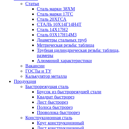
Статьи
Сталь марки 38ХМ
Сталь марки 17ГС
Сталь 20ХГСА
СТАЛЬ 10Х14Г14Н4Т
Сталь 14Х17Н2
Сталь 03Х17Н14М3
Диаметры стальных труб
Метрическая резьба: таблица
Трубная цилиндрическая резьба: таблица,
размеры
Алюминий характеристики
Вакансии
ГОСТы и ТУ
Калькулятор металла
Продукция
Быстрорежущая сталь
Брусок из быстрорежущей стали
Квадрат быстрорез
Лист быстрорез
Полоса быстрорез
Проволока быстрорез
Конструкционная сталь
Круг конструкционный
Лист конструкционный